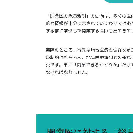
「開業医の総量規制」の動向は、多くの医師
開業医に対する「総量規制」とは？
的な情報が十分に示されているわけではあ
なぜ新規開業に制限がかかるのか
する前に前倒しで開業する医師も出てきて
規制されないとどうなるのか
開業規制はいつから始まる？
実際のところ、行政は地域医療の偏在を是
の制約はもちろん、地域医療構想との兼ね
総量規制による新規開業のメリットは？
欠です。単に「開業できるかどうか」だけ
地域・診療科偏在に対する見解
なければなりません。
まとめ
開業医に対する「総