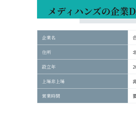
メディハンズの企業D
企業名
住所
設立年
2
上場非上場
営業時間